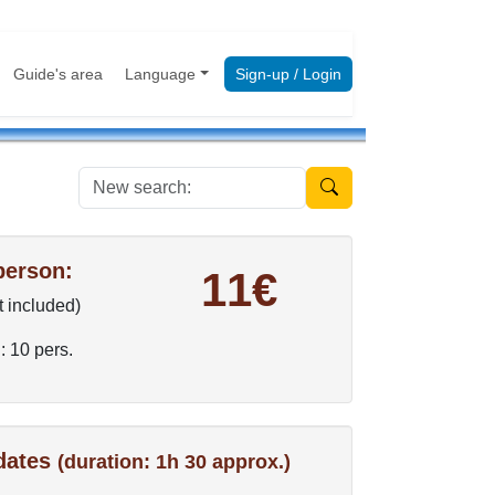
Guide's area
Language
Sign-up / Login
New search:
person:
11€
t included)
: 10 pers.
 dates
(duration: 1h 30 approx.)