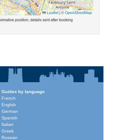
Leaflet
|
©
OpenStreetMap
imative position, details sent after booking
Guides by language
French
English
German
Spanish
Italian
Greek
Russian