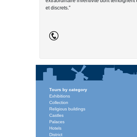
extraordinaire inventivité dont témoignent 
et discrets.”
Tours by category
Exhibitions
Collection
Religious buildings
Castles
Palaces
Hotels
District