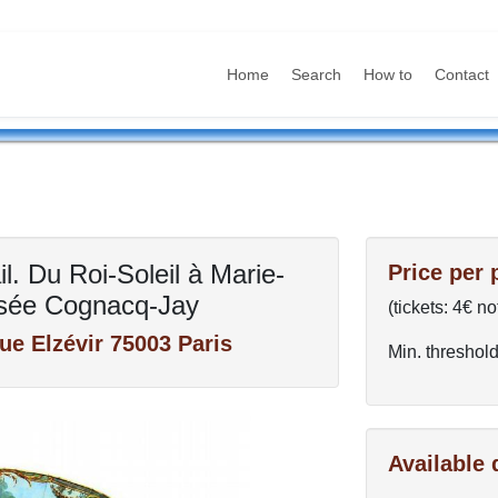
Home
Search
How to
Contact
il. Du Roi-Soleil à Marie-
Price per 
usée Cognacq-Jay
(tickets: 4€ no
e Elzévir 75003 Paris
Min. threshold
Available