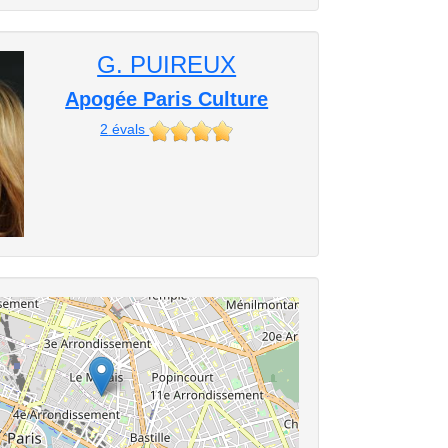
G. PUIREUX
Apogée Paris Culture
2
évals