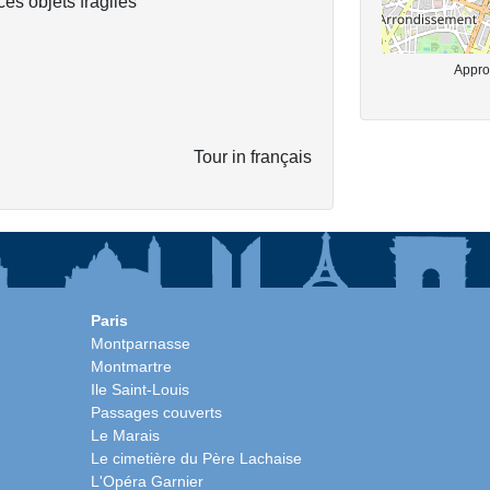
ces objets fragiles
Approx
Tour in français
Paris
Montparnasse
Montmartre
Ile Saint-Louis
Passages couverts
Le Marais
Le cimetière du Père Lachaise
L'Opéra Garnier