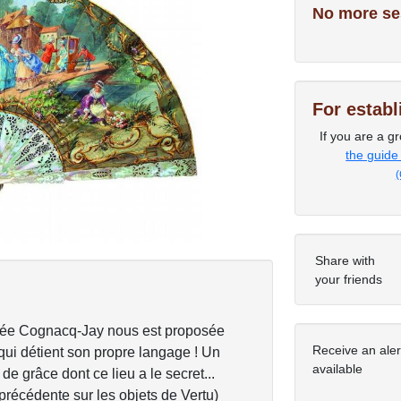
No more se
Next
For estab
If you are a gr
the guide
(
Share with
your friends
musée Cognacq-Jay nous est proposée
Receive an ale
t qui détient son propre langage ! Un
available
de grâce dont ce lieu a le secret...
 précédente sur les objets de Vertu)