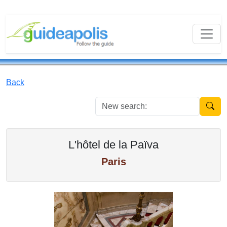
Back
New se
L'hôtel de la Païva
Paris