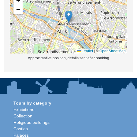
+
−
Leaflet
|
©
OpenStreetMap
Approximative position, details sent after booking
Tours by category
Exhibitions
Collection
Religious buildings
Castles
Palaces