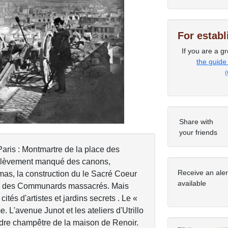
For estab
Next
If you are a gr
the guide
(
Share with
your friends
ris : Montmartre de la place des
'enlèvement manqué des canons,
Receive an ale
as, la construction du le Sacré Coeur
available
re des Communards massacrés. Mais
 cités d'artistes et jardins secrets . Le «
 L'avenue Junot et les ateliers d'Utrillo
cadre champêtre de la maison de Renoir.