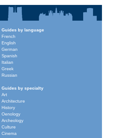
Guides by language
French
English
German
Spanish
Italian
Greek
Russian
Guides by specialty
Art
Architecture
History
Oenology
Archeology
Culture
Cinema