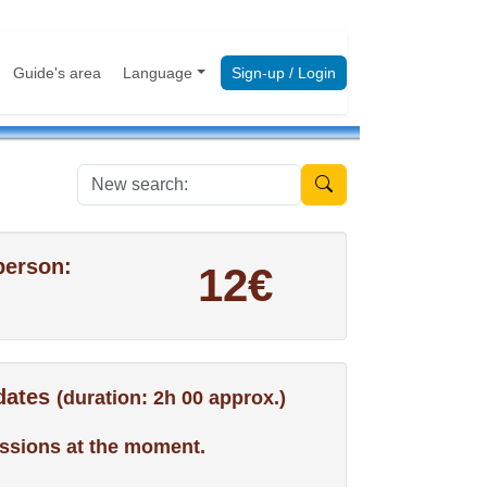
Guide's area
Language
Sign-up / Login
New search:
person:
12€
 dates
(duration: 2h 00 approx.)
ssions at the moment.