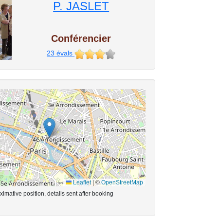
P. JASLET
Conférencier
23
évals
Leaflet
|
©
OpenStreetMap
imative position, details sent after booking