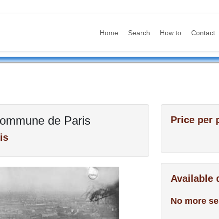
Home
Search
How to
Contact
Commune de Paris
Price per 
is
Available
No more se