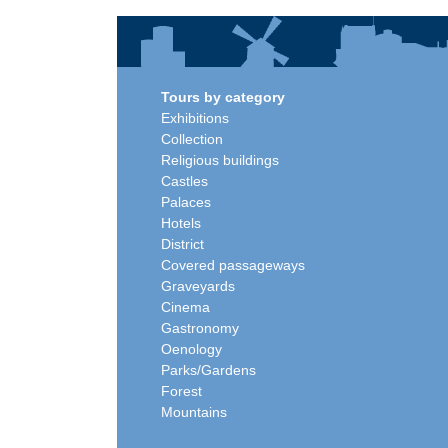
Tours by category
Exhibitions
Collection
Religious buildings
Castles
Palaces
Hotels
District
Covered passageways
Graveyards
Cinema
Gastronomy
Oenology
Parks/Gardens
Forest
Mountains