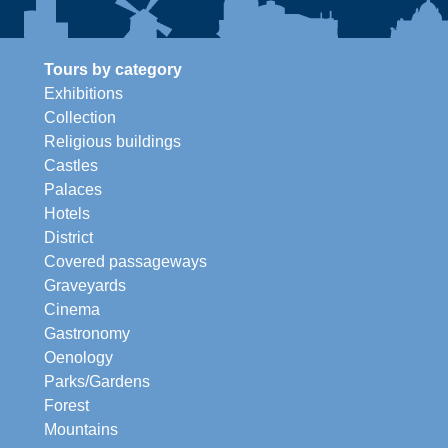
Tours by category
Exhibitions
Collection
Religious buildings
Castles
Palaces
Hotels
District
Covered passageways
Graveyards
Cinema
Gastronomy
Oenology
Parks/Gardens
Forest
Mountains