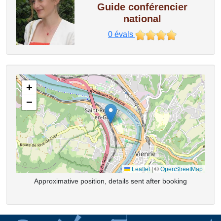
Guide conférencier
national
0
évals
+
−
Leaflet
|
©
OpenStreetMap
Approximative position, details sent after booking