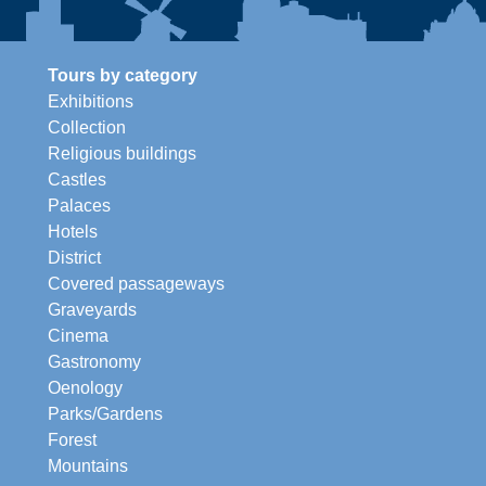
Tours by category
Exhibitions
Collection
Religious buildings
Castles
Palaces
Hotels
District
Covered passageways
Graveyards
Cinema
Gastronomy
Oenology
Parks/Gardens
Forest
Mountains