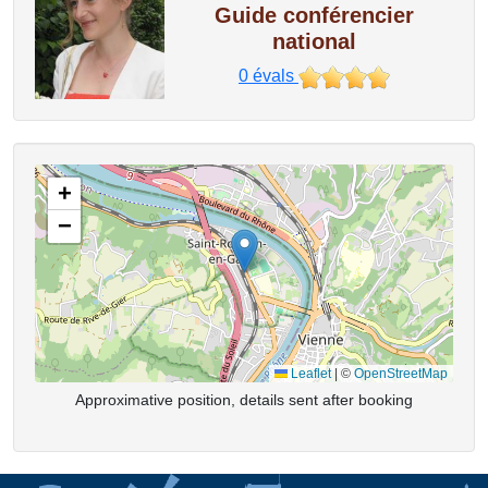
Guide conférencier
national
0
évals
+
−
Leaflet
|
©
OpenStreetMap
Approximative position, details sent after booking