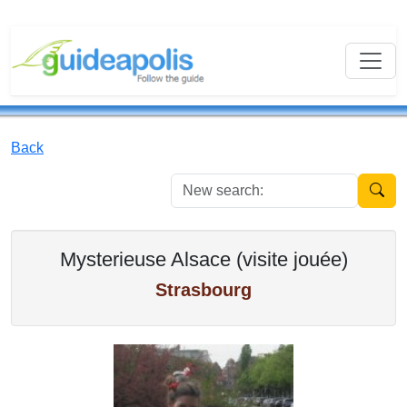
Back
New se
Mysterieuse Alsace (visite jouée)
Strasbourg