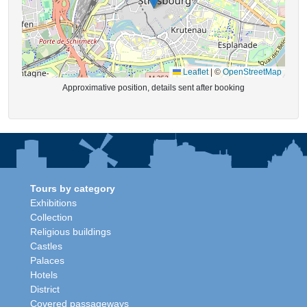
Leaflet
|
©
OpenStreetMap
Approximative position, details sent after booking
Tours by category
Exhibitions
Collection
Religious buildings
Castles
Palaces
Hotels
District
Covered passageways