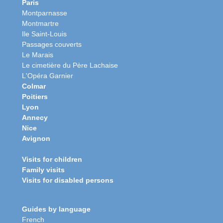
Paris
Montparnasse
Montmartre
Ile Saint-Louis
Passages couverts
Le Marais
Le cimetière du Père Lachaise
L'Opéra Garnier
Colmar
Poitiers
Lyon
Annecy
Nice
Avignon
Visits for children
Family visits
Visits for disabled persons
Guides by language
French