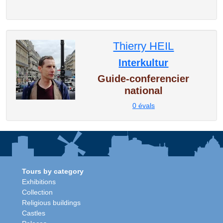
Thierry HEIL
Interkultur
Guide-conferencier
national
0
évals
Tours by category
Exhibitions
Collection
Religious buildings
Castles