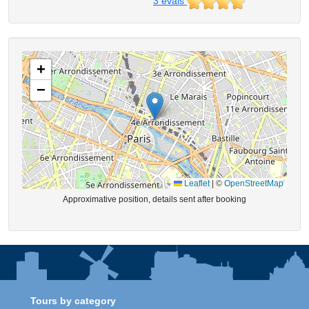
3
évals
+
−
Leaflet
|
©
OpenStreetMap
Approximative position, details sent after booking
Tours by category