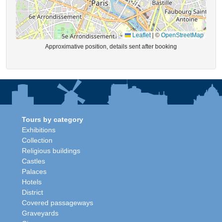
Leaflet
|
©
OpenStreetMap
Approximative position, details sent after booking
Tours by category
Exhibitions
Collection
Religious buildings
Castles
Palaces
Hotels
District
Covered passageways
Graveyards