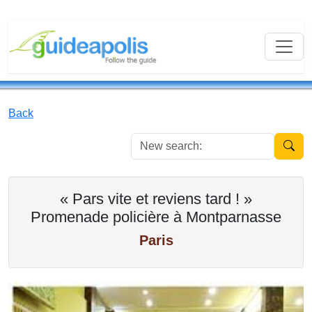
Back
New se
« Pars vite et reviens tard ! »
Promenade policière à Montparnasse
Paris