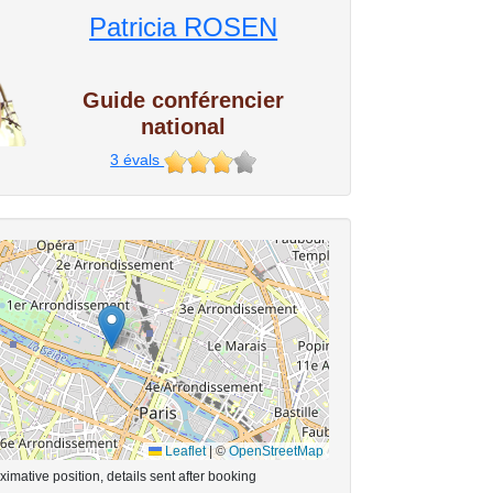
Patricia ROSEN
Guide conférencier
national
3
évals
Leaflet
|
©
OpenStreetMap
imative position, details sent after booking