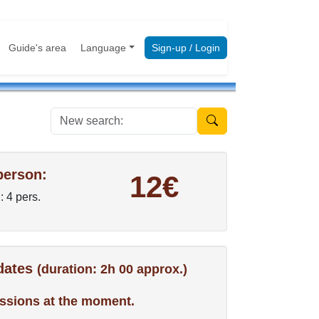
Guide's area
Language
Sign-up / Login
New search:
person:
12€
: 4 pers.
 dates
(duration: 2h 00 approx.)
ssions at the moment.