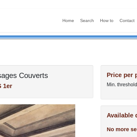
Home
Search
How to
Contact
sages Couverts
Price per 
Min. threshold
 1er
Available
No more se