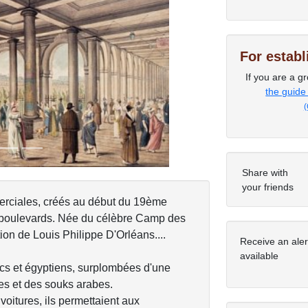
Next
For estab
If you are a gr
the guide
(
Share with
your friends
rciales, créés au début du 19ème
s boulevards. Née du célèbre Camp des
tion de Louis Philippe D'Orléans....
Receive an ale
available
ecs et égyptiens, surplombées d'une
es et des souks arabes.
voitures, ils permettaient aux