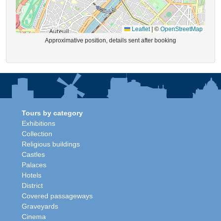
Leaflet
|
©
OpenStreetMap
Approximative position, details sent after booking
Tours by category
Exhibitions
Collection
Religious buildings
Castles
Palaces
Hotels
District
Covered passageways
Graveyards
Cinema