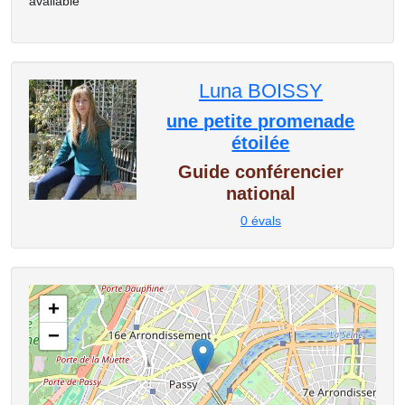
available
Luna BOISSY
une petite promenade
étoilée
Guide conférencier
national
0
évals
+
−