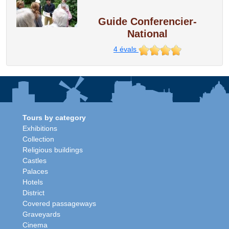
Guide Conferencier-
National
4
évals
Tours by category
Exhibitions
Collection
Religious buildings
Castles
Palaces
Hotels
District
Covered passageways
Graveyards
Cinema