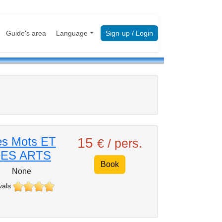
Guide's area
Language
Sign-up / Login
s Mots ET
15
€ / pers.
ES ARTS
Book
None
vals