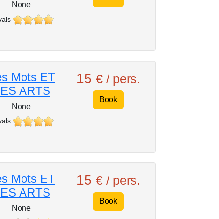
None
vals
s Mots ET
15
€ / pers.
ES ARTS
Book
None
vals
s Mots ET
15
€ / pers.
ES ARTS
Book
None