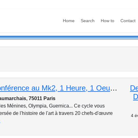
Home
Search
How to
Contact
Cycle de conférence au Mk2, 1 Heure, 1 Oeuvre : Edouard Manet, « Olympia », 1863
De
D
aumarchais, 75011 Paris
les Ménines, Olympia, Guernica... Ce cycle vous
rsée de l'histoire de l'art à travers 20 chefs-d'œuvre
4 é
e