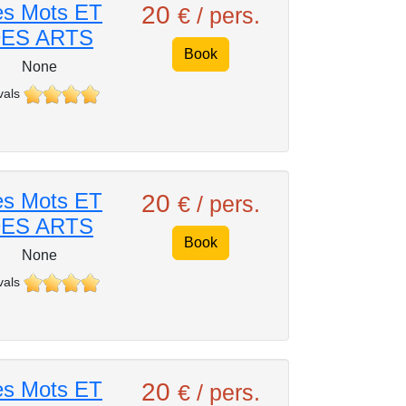
s Mots ET
20
€ / pers.
ES ARTS
Book
None
vals
s Mots ET
20
€ / pers.
ES ARTS
Book
None
vals
s Mots ET
20
€ / pers.