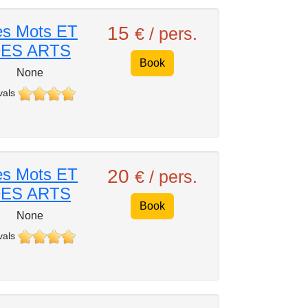
s Mots ET
15
€ / pers.
ES ARTS
Book
None
vals
s Mots ET
20
€ / pers.
ES ARTS
Book
None
vals