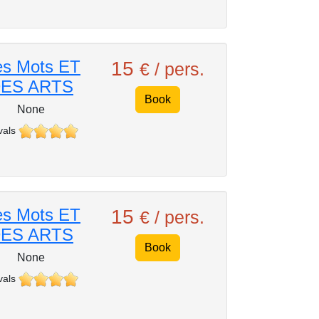
s Mots ET
15
€ / pers.
ES ARTS
Book
None
vals
s Mots ET
15
€ / pers.
ES ARTS
Book
None
vals