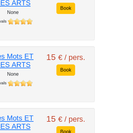
ES ARTS
Book
None
vals
s Mots ET
15
€ / pers.
ES ARTS
Book
None
vals
s Mots ET
15
€ / pers.
ES ARTS
Book