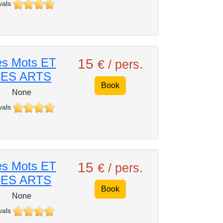
vals
s Mots ET
15
€ / pers.
ES ARTS
Book
None
vals
s Mots ET
15
€ / pers.
ES ARTS
Book
None
vals