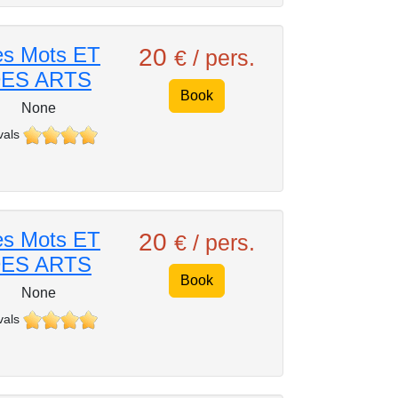
s Mots ET
20
€ / pers.
ES ARTS
Book
None
vals
s Mots ET
20
€ / pers.
ES ARTS
Book
None
vals