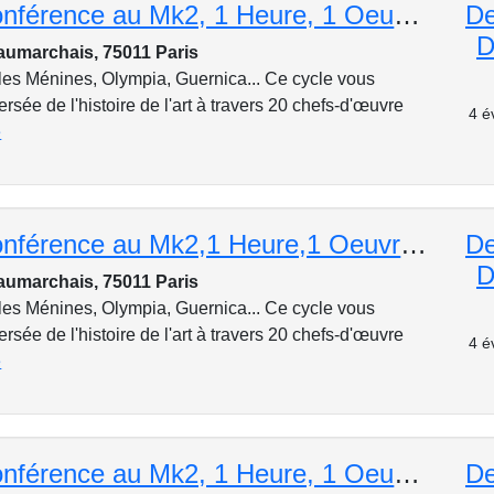
Cycle de conférence au Mk2, 1 Heure, 1 Oeuvre : Le Caravage, « L’Incrédulité de Saint Thomas », 1603
De
D
aumarchais, 75011 Paris
les Ménines, Olympia, Guernica... Ce cycle vous
rsée de l'histoire de l'art à travers 20 chefs-d'œuvre
4 é
e
Cycle de conférence au Mk2,1 Heure,1 Oeuvre : Michel-Ange,La Chapelle Sixtine et le Jugement Dernier
De
D
aumarchais, 75011 Paris
les Ménines, Olympia, Guernica... Ce cycle vous
rsée de l'histoire de l'art à travers 20 chefs-d'œuvre
4 é
e
Cycle de conférence au Mk2, 1 Heure, 1 Oeuvre : Léonard de Vinci, « La Sainte Anne », 1503-1519
De