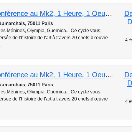
Cycle de conférence au Mk2, 1 Heure, 1 Oeuvre : Francisco Goya, « El tres de mayo de 1808 », 1814
De
D
aumarchais, 75011 Paris
les Ménines, Olympia, Guernica... Ce cycle vous
rsée de l'histoire de l'art à travers 20 chefs-d'œuvre
4 é
e
Cycle de conférence au Mk2, 1 Heure, 1 Oeuvre : Johannes Vermeer, « L’Allégorie de la peinture »
De
D
aumarchais, 75011 Paris
les Ménines, Olympia, Guernica... Ce cycle vous
rsée de l'histoire de l'art à travers 20 chefs-d'œuvre
4 é
e