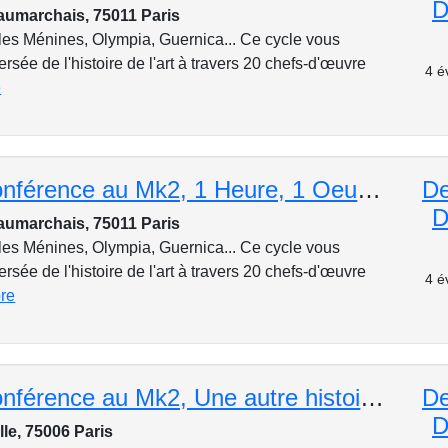
D
aumarchais, 75011 Paris
les Ménines, Olympia, Guernica... Ce cycle vous
rsée de l'histoire de l'art à travers 20 chefs-d'œuvre
4 é
e
Cycle de conférence au Mk2, 1 Heure, 1 Oeuvre : Jan Van Eyck, « Les époux Arnolfini », 1434
De
D
aumarchais, 75011 Paris
les Ménines, Olympia, Guernica... Ce cycle vous
rsée de l'histoire de l'art à travers 20 chefs-d'œuvre
4 é
re
Cycle de conférence au Mk2, Une autre histoire de cinéma : Analyse de "Edward aux mains d'argent"
De
D
lle, 75006 Paris