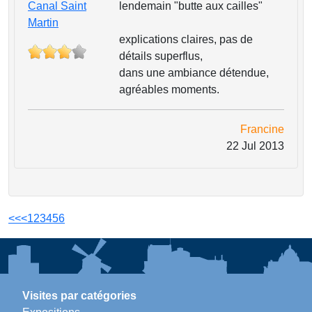
Canal Saint
lendemain "butte aux cailles"
Martin
explications claires, pas de
détails superflus,
dans une ambiance détendue,
agréables moments.
Francine
22 Jul 2013
<<
<
1
2
3
4
5
6
Visites par catégories