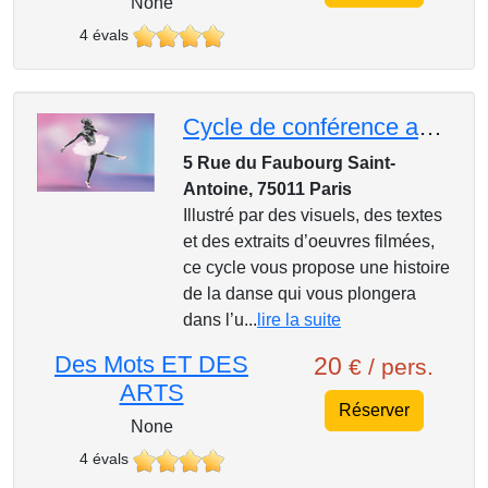
None
4 évals
Cycle de conférence au Mk2, Entrons dans la danse : La danse classique, de Petipa à Maurice Béjart
5 Rue du Faubourg Saint-
Antoine, 75011 Paris
Illustré par des visuels, des textes
et des extraits d’oeuvres filmées,
ce cycle vous propose une histoire
de la danse qui vous plongera
dans l’u...
lire la suite
Des Mots ET DES
20
€ / pers.
ARTS
Réserver
None
4 évals