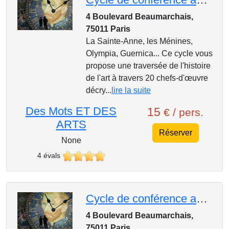
4 Boulevard Beaumarchais,
75011 Paris
La Sainte-Anne, les Ménines,
Olympia, Guernica... Ce cycle vous
propose une traversée de l'histoire
de l'art à travers 20 chefs-d'œuvre
décry...
lire la suite
Des Mots ET DES
15
€ / pers.
ARTS
Réserver
None
4 évals
Cycle de conférence au Mk2, 1 Heure, 1 Oeuvre : Pablo Picasso, « Guernica », 1937
4 Boulevard Beaumarchais,
75011 Paris