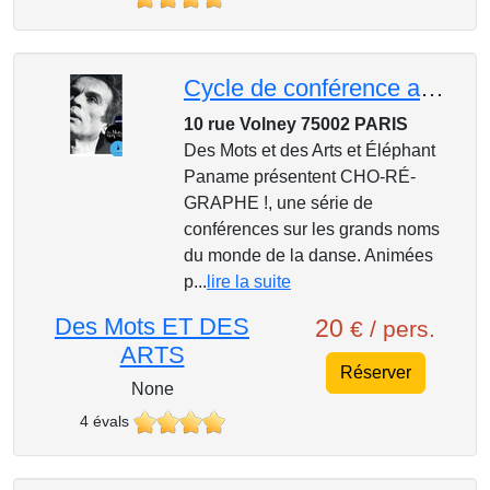
Cycle de conférence au Mk2, CHO-RÉ-GRAPHE ! : Sidi Larbi Cherkaoui, la relève flamande
10 rue Volney 75002 PARIS
Des Mots et des Arts et Éléphant
Paname présentent CHO-RÉ-
GRAPHE !, une série de
conférences sur les grands noms
du monde de la danse. Animées
p...
lire la suite
Des Mots ET DES
20
€ / pers.
ARTS
Réserver
None
4 évals