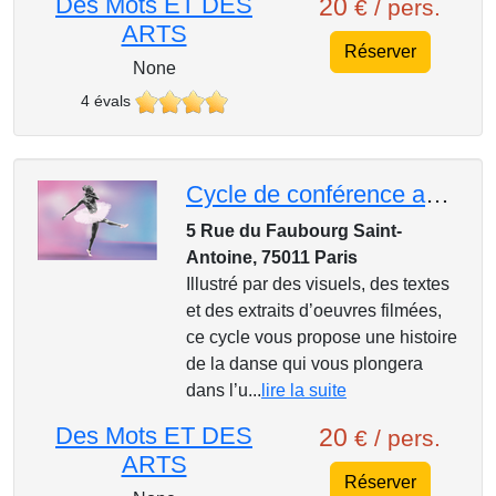
Des Mots ET DES
20
€ / pers.
ARTS
Réserver
None
4 évals
Cycle de conférence au Mk2, Entrons dans la danse : Filmer la danse
5 Rue du Faubourg Saint-
Antoine, 75011 Paris
Illustré par des visuels, des textes
et des extraits d’oeuvres filmées,
ce cycle vous propose une histoire
de la danse qui vous plongera
dans l’u...
lire la suite
Des Mots ET DES
20
€ / pers.
ARTS
Réserver