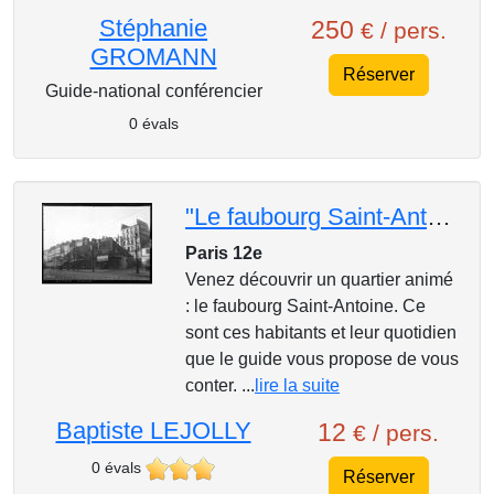
Stéphanie
250
€ / pers.
GROMANN
Réserver
Guide-national conférencier
0 évals
"Le faubourg Saint-Antoine, des nonnes aux artisans"
Paris 12e
Venez découvrir un quartier animé
: le faubourg Saint-Antoine. Ce
sont ces habitants et leur quotidien
que le guide vous propose de vous
conter. ...
lire la suite
Baptiste LEJOLLY
12
€ / pers.
0 évals
Réserver