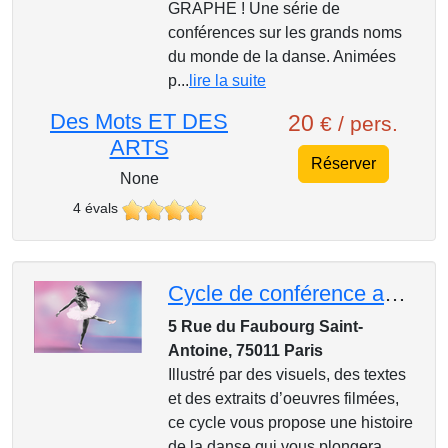
GRAPHE ! Une série de
conférences sur les grands noms
du monde de la danse. Animées
p...
lire la suite
Des Mots ET DES
20
€ / pers.
ARTS
Réserver
None
4 évals
Cycle de conférence au Mk2, Entrons dans la danse : La danse sur les scènes du monde
5 Rue du Faubourg Saint-
Antoine, 75011 Paris
Illustré par des visuels, des textes
et des extraits d’oeuvres filmées,
ce cycle vous propose une histoire
de la danse qui vous plongera