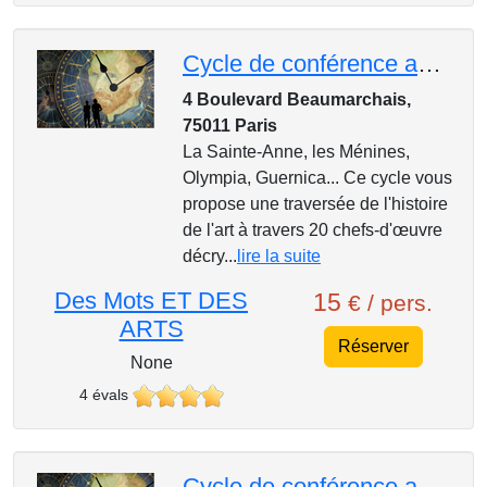
Cycle de conférence au Mk2, 1 Heure, 1 Oeuvre : Alberto Giacometti, « L’Homme qui marche », 1960
4 Boulevard Beaumarchais,
75011 Paris
La Sainte-Anne, les Ménines,
Olympia, Guernica... Ce cycle vous
propose une traversée de l'histoire
de l'art à travers 20 chefs-d'œuvre
décry...
lire la suite
Des Mots ET DES
15
€ / pers.
ARTS
Réserver
None
4 évals
Cycle de conférence au Mk2, 1 Heure, 1 Oeuvre : Jackson Pollock, « Autumn Rythm », 1950