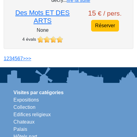
décry...
lire la suite
Des Mots ET DES
15
€ / pers.
ARTS
Réserver
None
4 évals
1
2
3
4
5
6
7
>
>>
Visites par catégories
Expositions
Collection
Edifices religieux
Chateaux
Palais
Hôtels part.