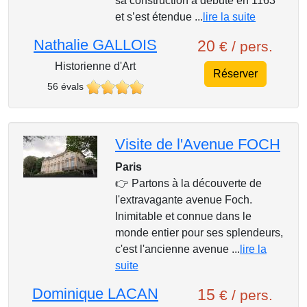
sa construction a débuté en 1163
et s’est étendue ...
lire la suite
Nathalie GALLOIS
20
€ / pers.
Historienne d'Art
Réserver
56 évals
Visite de l'Avenue FOCH
Paris
👉 Partons à la découverte de
l'extravagante avenue Foch.
Inimitable et connue dans le
monde entier pour ses splendeurs,
c'est l'ancienne avenue ...
lire la
suite
Dominique LACAN
15
€ / pers.