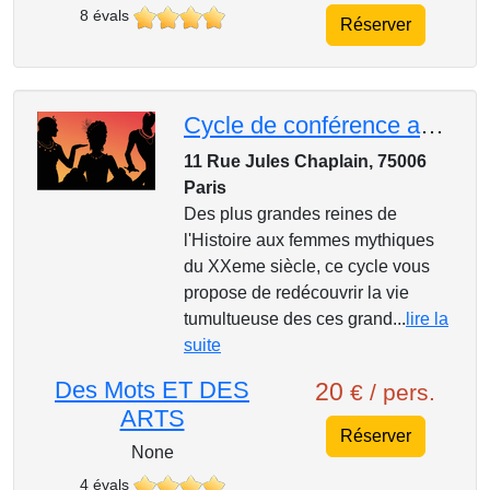
8 évals
Réserver
Cycle de conférence au Mk2, Portraits des femmes : Catherine de Médicis, une légende noire ?
11 Rue Jules Chaplain, 75006
Paris
Des plus grandes reines de
l'Histoire aux femmes mythiques
du XXeme siècle, ce cycle vous
propose de redécouvrir la vie
tumultueuse des ces grand...
lire la
suite
Des Mots ET DES
20
€ / pers.
ARTS
Réserver
None
4 évals