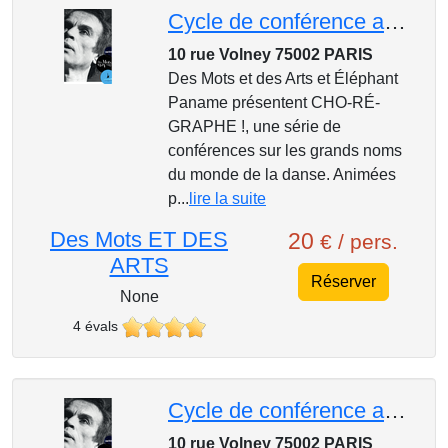
Cycle de conférence au Mk2, CHO-RÉ-GRAPHE ! : Rudolf Noureev, l’étoile indomptable
10 rue Volney 75002 PARIS
Des Mots et des Arts et Éléphant
Paname présentent CHO-RÉ-
GRAPHE !, une série de
conférences sur les grands noms
du monde de la danse. Animées
p...
lire la suite
Des Mots ET DES
20
€ / pers.
ARTS
Réserver
None
4 évals
Cycle de conférence au Mk2, Cho-ré-graphe ! : Maurice Béjart : le ballet, un art populaire ?
10 rue Volney 75002 PARIS