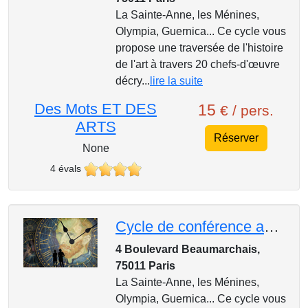
La Sainte-Anne, les Ménines,
Olympia, Guernica... Ce cycle vous
propose une traversée de l'histoire
de l'art à travers 20 chefs-d'œuvre
décry...
lire la suite
Des Mots ET DES
15
€ / pers.
ARTS
Réserver
None
4 évals
Cycle de conférence au Mk2, 1 Heure, 1 Oeuvre : Paul Cézanne, « Les Grandes Baigneuses », 1894-1905
4 Boulevard Beaumarchais,
75011 Paris
La Sainte-Anne, les Ménines,
Olympia, Guernica... Ce cycle vous