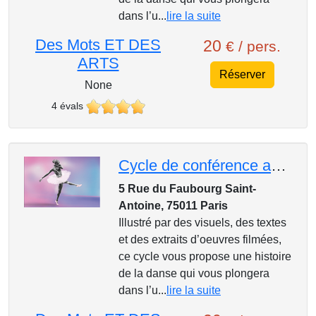
dans l’u...
lire la suite
Des Mots ET DES
20
€ / pers.
ARTS
Réserver
None
4 évals
Cycle de conférence au Mk2, Entrons dans la danse : Merce Cunningham et la danse post-moderne
5 Rue du Faubourg Saint-
Antoine, 75011 Paris
Illustré par des visuels, des textes
et des extraits d’oeuvres filmées,
ce cycle vous propose une histoire
de la danse qui vous plongera
dans l’u...
lire la suite