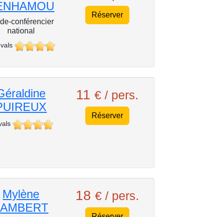
ENHAMOU
Réserver
de-conférencier
national
vals
Géraldine
11
€ / pers.
PUIREUX
Réserver
vals
Mylène
18
€ / pers.
LAMBERT
Réserver