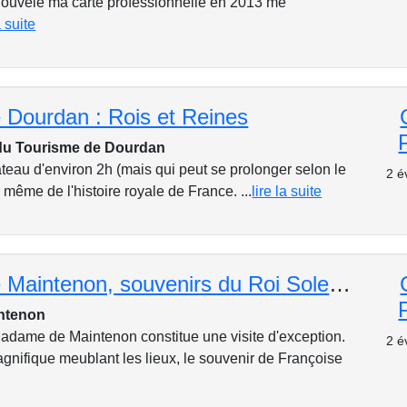
renouvelé ma carte professionnelle en 2013 me
a suite
 Dourdan : Rois et Reines
 du Tourisme de Dourdan
teau d'environ 2h (mais qui peut se prolonger selon le
2 é
même de l'histoire royale de France. ...
lire la suite
Château de Maintenon, souvenirs du Roi Soleil et de Françoise d'Aubigné
ntenon
dame de Maintenon constitue une visite d'exception.
2 é
gnifique meublant les lieux, le souvenir de Françoise