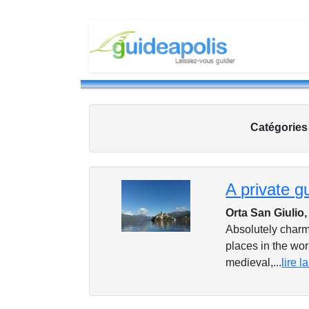
Catégorie
A private g
Orta San Giulio,
Absolutely charmi
places in the wor
medieval,...
lire l