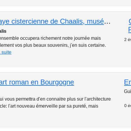
Circuit Abbaye cistercienne de Chaalis, musée Jacquemart-André, château et jardins d'Ermenonville
lis
 ensemble occupera richement notre journée mais
2 é
ement vos plus beaux souvenirs, j'en suis certaine.
a suite
l'art roman en Bourgogne
E
Gui
qui vous permettra d'en connaitre plus sur l'architecture
0 é
ècle: l'art nouveau émerveille par sa pureté, mais