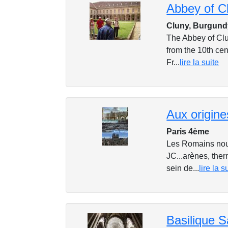
Abbey of Cl
Cluny, Burgund
The Abbey of Clu
from the 10th cen
Fr...
lire la suite
Aux origine
Paris 4ème
Les Romains nous
JC...arènes, the
sein de...
lire la s
Basilique S