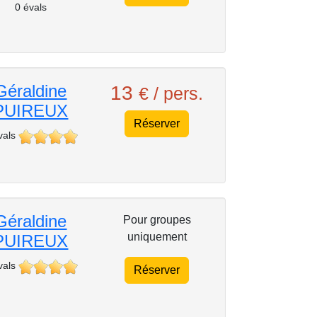
0 évals
Géraldine
13
€ / pers.
PUIREUX
Réserver
vals
Géraldine
Pour groupes
uniquement
PUIREUX
vals
Réserver