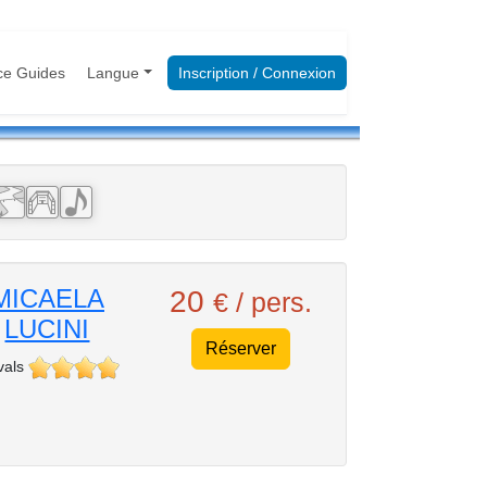
ce Guides
Langue
Inscription / Connexion
MICAELA
20
€ / pers.
LUCINI
Réserver
vals