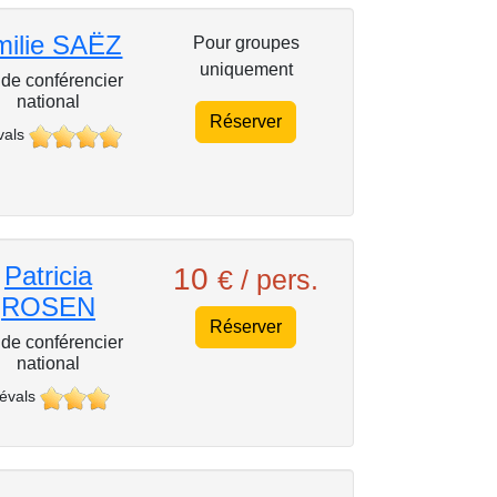
milie SAËZ
Pour groupes
uniquement
de conférencier
national
Réserver
vals
Patricia
10
€ / pers.
ROSEN
Réserver
de conférencier
national
 évals