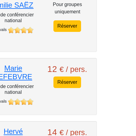
milie SAËZ
Pour groupes
uniquement
de conférencier
national
Réserver
vals
Marie
12
€ / pers.
EFEBVRE
Réserver
de conférencier
national
vals
Hervé
14
€ / pers.