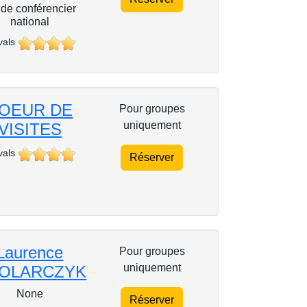
de conférencier
national
vals
OEUR DE
Pour groupes
uniquement
VISITES
vals
Réserver
Laurence
Pour groupes
uniquement
OLARCZYK
None
Réserver