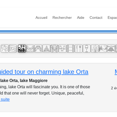
Accueil
Rechercher
Aide
Contact
Espa
s
uided tour on charming lake Orta
 lake Orta, lake Maggiore
ng, lake Orta will fascinate you. It is one of those
2 é
ld that one will never forget. Unique, peaceful,
a suite