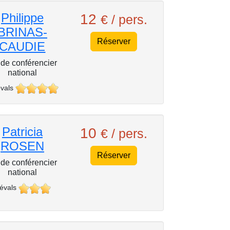
Philippe
12
€ / pers.
BRINAS-
Réserver
CAUDIE
de conférencier
national
vals
Patricia
10
€ / pers.
ROSEN
Réserver
de conférencier
national
 évals