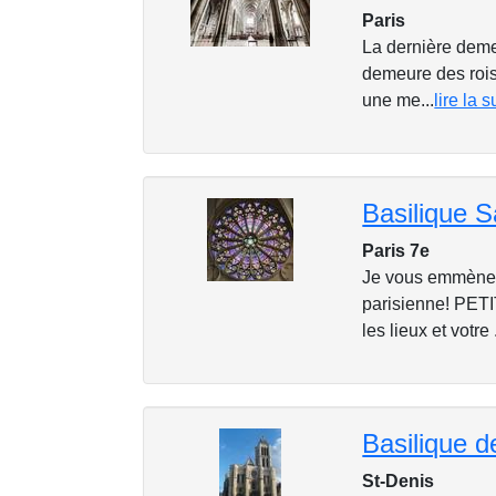
Paris
La dernière deme
demeure des rois
une me...
lire la s
Basilique S
Paris 7e
Je vous emmène à
parisienne! PET
les lieux et votre .
Basilique d
St-Denis