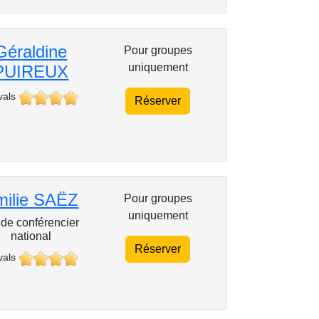
Géraldine
Pour groupes
uniquement
PUIREUX
vals
Réserver
milie SAËZ
Pour groupes
uniquement
de conférencier
national
Réserver
vals