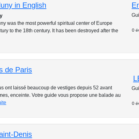
uny in English
E
Gui
y
ny was the most powerful spiritual center of Europe
0 é
tury to the 18th century. It has been destroyed after the
s de Paris
L
 ont laissé beaucoup de vestiges depuis 52 avant
Gui
rmes, enceinte. Votre guide vous propose une balade au
uite
0 é
aint-Denis