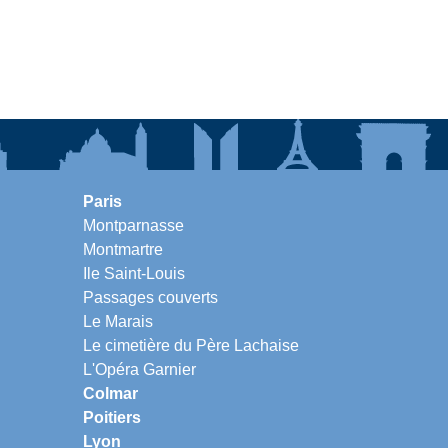
Paris
Montparnasse
Montmartre
Ile Saint-Louis
Passages couverts
Le Marais
Le cimetière du Père Lachaise
L'Opéra Garnier
Colmar
Poitiers
Lyon