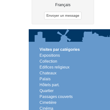
Français
Envoyer un message
Visites par catégories
Expositions
Collection
Edifices religieux
Chateaux
Palais
Hôtels part.
Quartier
Passages couverts
Cimetière
Cinéma