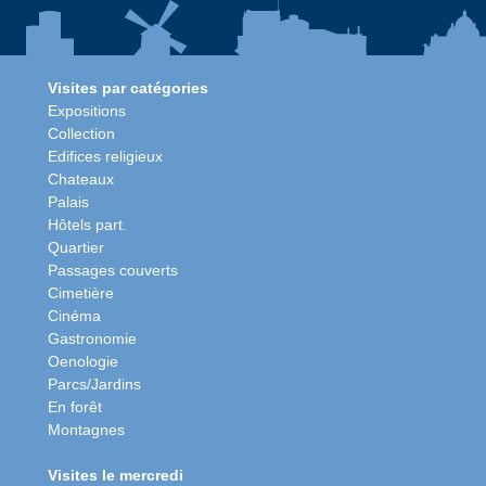
Visites par catégories
Expositions
Collection
Edifices religieux
Chateaux
Palais
Hôtels part.
Quartier
Passages couverts
Cimetière
Cinéma
Gastronomie
Oenologie
Parcs/Jardins
En forêt
Montagnes
Visites le mercredi