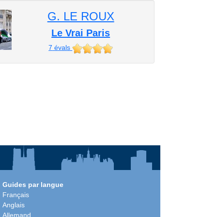
G. LE ROUX
Le Vrai Paris
7
évals
Guides par langue
Français
Anglais
Allemand