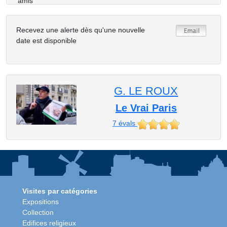
amis
Recevez une alerte dès qu'une nouvelle
date est disponible
G. LE ROUX
Le Vrai Paris
7
évals
Visites par catégories
Expositions
Collection
Edifices religieux