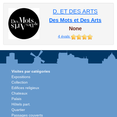
D. ET DES ARTS
Des Mots et Des Arts
None
4
évals
Visites par catégories
Expositions
Collection
Edifices religieux
Chateaux
Palais
Hôtels part.
Quartier
Passages couverts