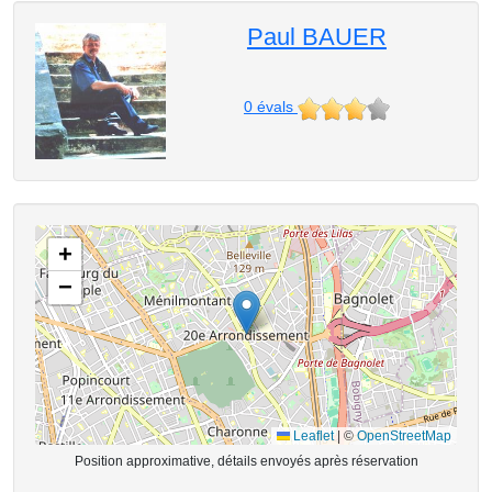
Paul BAUER
0
évals
+
−
Leaflet
|
©
OpenStreetMap
Position approximative, détails envoyés après réservation