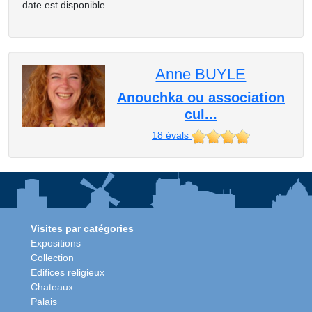
date est disponible
Anne BUYLE
Anouchka ou association
cul...
18
évals
Visites par catégories
Expositions
Collection
Edifices religieux
Chateaux
Palais