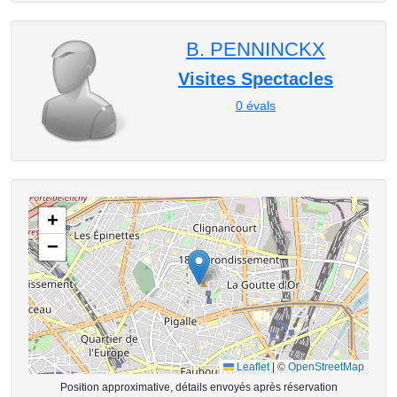
B. PENNINCKX
Visites Spectacles
0
évals
+
−
Leaflet
|
©
OpenStreetMap
Position approximative, détails envoyés après réservation