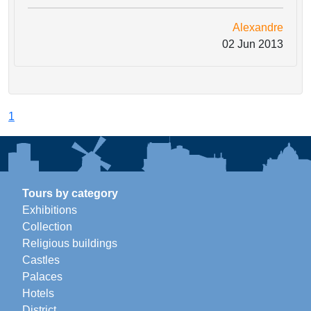
Alexandre
02 Jun 2013
1
Tours by category
Exhibitions
Collection
Religious buildings
Castles
Palaces
Hotels
District