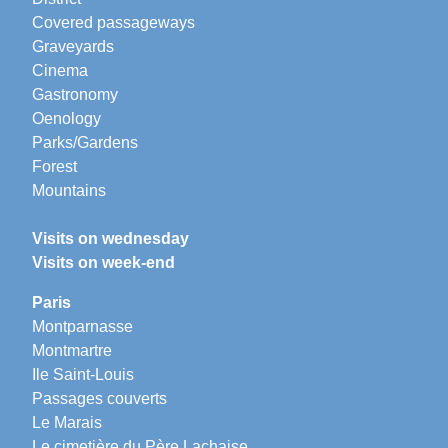
Covered passageways
Graveyards
Cinema
Gastronomy
Oenology
Parks/Gardens
Forest
Mountains
Visits on wednesday
Visits on week-end
Paris
Montparnasse
Montmartre
Ile Saint-Louis
Passages couverts
Le Marais
Le cimetière du Père Lachaise