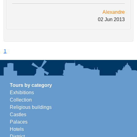
Alexandre
02 Jun 2013
1
Tours by category
Exhibitions
Collection
Religious buildings
Castles
Palaces
Hotels
District