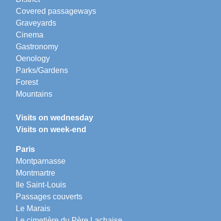
Covered passageways
Graveyards
Cinema
Gastronomy
Oenology
Parks/Gardens
Forest
Mountains
Visits on wednesday
Visits on week-end
Paris
Montparnasse
Montmartre
Ile Saint-Louis
Passages couverts
Le Marais
Le cimetière du Père Lachaise