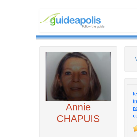
l
i
Annie
p
c
CHAPUIS