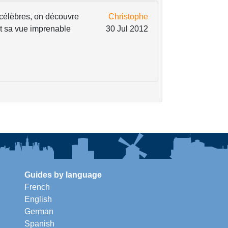
 célèbres, on découvre
Christophe
et sa vue imprenable
30 Jul 2012
Guides by language
French
English
German
Spanish