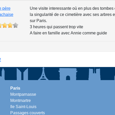
e père
Une visite interessante où en plus des tombes
achaise
la singularité de ce cimetière avec ses arbres 
sur Paris.
3 heures qui passent trop vite
A faire en famille avec Annie comme guide
2
Paris
Montparnasse
Montmartre
Ile Saint-Louis
Passages couverts