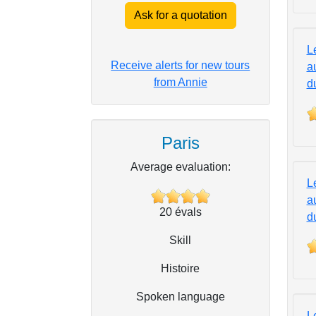
Ask for a quotation
L
Receive alerts for new tours
a
from Annie
d
Paris
Average evaluation:
L
a
20
évals
d
Skill
Histoire
Spoken language
L