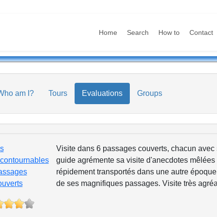
Home
Search
How to
Contact
Who am I?
Tours
Evaluations
Groups
es
Visite dans 6 passages couverts, chacun avec s
ncontournables
guide agrémente sa visite d'anecdotes mêlées à 
assages
répidement transportés dans une autre époque à
ouverts
de ses magnifiques passages. Visite très agréa