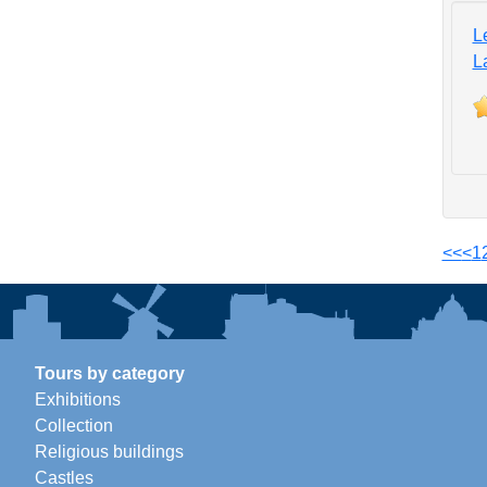
L
L
<<
<
1
Tours by category
Exhibitions
Collection
Religious buildings
Castles