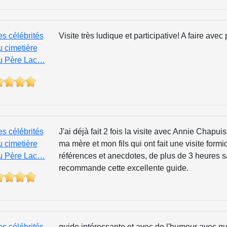
es célébrités
Visite très ludique et participative! A faire avec p
u cimetière
u Père Lac…
es célébrités
J'ai déjà fait 2 fois la visite avec Annie Chapu
u cimetière
ma mère et mon fils qui ont fait une visite formi
u Père Lac…
références et anecdotes, de plus de 3 heures sa
recommande cette excellente guide.
es célébrités
guide intéressante et avec de l'humour avec qu