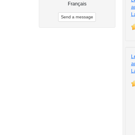
Français
a
L
Send a message
L
a
L