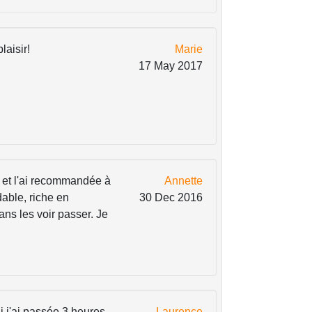
laisir!
Marie
17 May 2017
is et l'ai recommandée à
Annette
dable, riche en
30 Dec 2016
ns les voir passer. Je
i j'ai passée 3 heures
Laurence