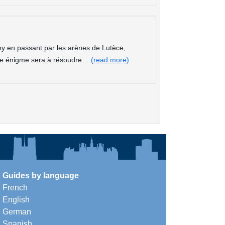
y en passant par les arènes de Lutèce,
 Une énigme sera à résoudre…
(read more)
Guides by language
French
English
German
Spanish