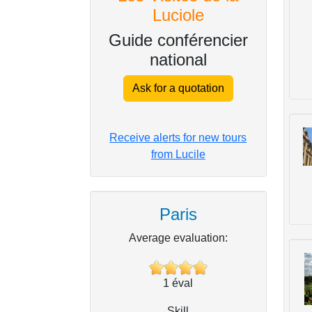
Luciole
Guide conférencier
national
Ask for a quotation
Receive alerts for new tours
from Lucile
Paris
Average evaluation:
1
éval
Skill