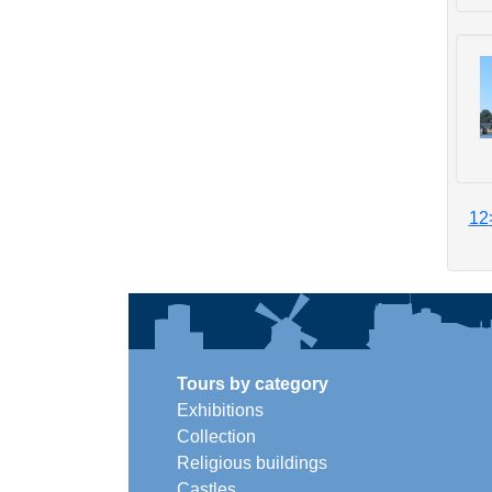
1
2
Tours by category
Exhibitions
Collection
Religious buildings
Castles