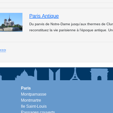
Paris Antique
Du parvis de Notre-Dame jusqu’aux thermes de Clun
reconstituez la vie parisienne à l’époque antique.
>
>>
Paris
Montparnasse
Montmartre
Ile Saint-Louis
Passages couverts