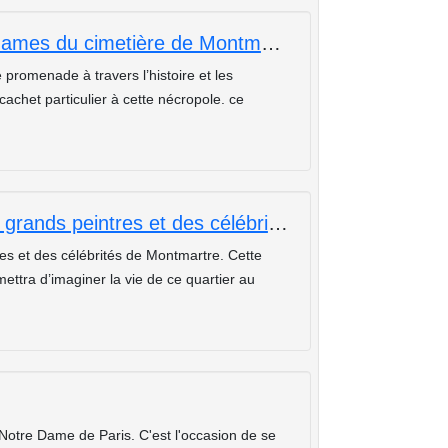
En hommage aux célèbres grandes dames du cimetière de Montmartre
promenade à travers l’histoire et les
chet particulier à cette nécropole. ce
Promenade artistique sur les pas des grands peintres et des célébrités de Montmartre
tes et des célébrités de Montmartre. Cette
ttra d’imaginer la vie de ce quartier au
Notre Dame de Paris. C'est l'occasion de se