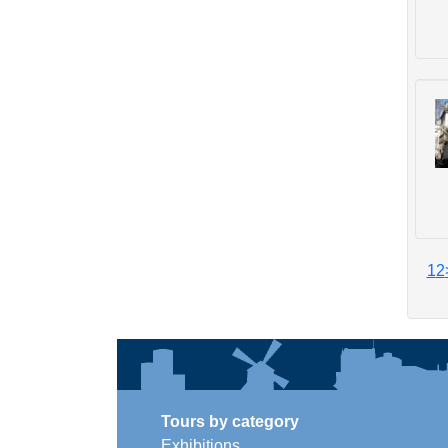
1
2
Tours by category
Exhibitions