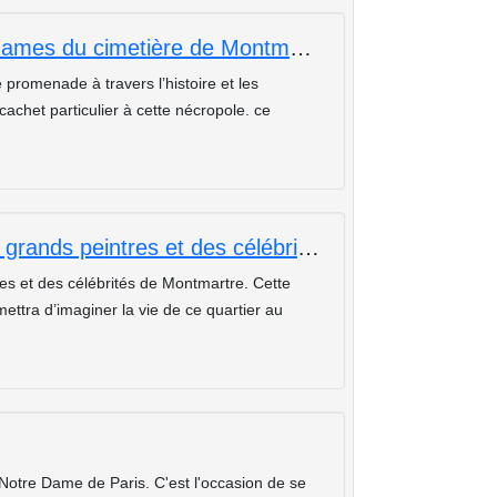
En hommage aux célèbres grandes dames du cimetière de Montmartre
promenade à travers l’histoire et les
chet particulier à cette nécropole. ce
Promenade artistique sur les pas des grands peintres et des célébrités de Montmartre
tes et des célébrités de Montmartre. Cette
ttra d’imaginer la vie de ce quartier au
Notre Dame de Paris. C'est l'occasion de se