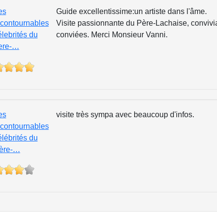
es
Guide excellentissime:un artiste dans l'âme.
ncontournables
Visite passionnante du Père-Lachaise, convivial
élebrités du
conviées. Merci Monsieur Vanni.
ere-…
es
visite très sympa avec beaucoup d'infos.
ncontournables
élébrités du
ère-…