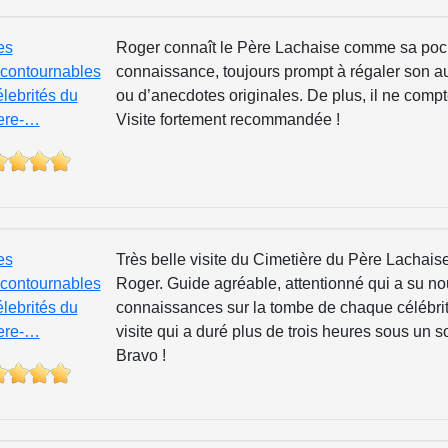
es
Roger connaît le Père Lachaise comme sa poch
ncontournables
connaissance, toujours prompt à régaler son a
élebrités du
ou d’anecdotes originales. De plus, il ne comp
ere-…
Visite fortement recommandée !
es
Très belle visite du Cimetière du Père Lachai
ncontournables
Roger. Guide agréable, attentionné qui a su no
élebrités du
connaissances sur la tombe de chaque célébrité
ere-…
visite qui a duré plus de trois heures sous un so
Bravo !