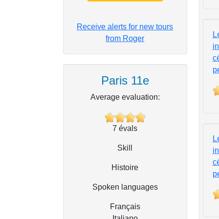
Receive alerts for new tours
L
from Roger
i
c
p
Paris 11e
Average evaluation:
7
évals
L
Skill
i
c
Histoire
p
Spoken languages
Français
Italiano