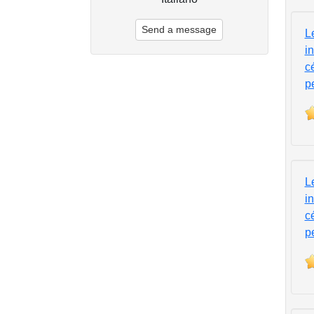
Send a message
L
i
c
p
L
i
c
p