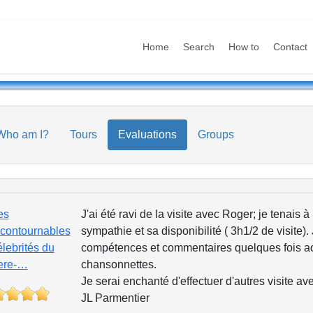
Home
Search
How to
Contact
Who am I?
Tours
Evaluations
Groups
es
J'ai été ravi de la visite avec Roger; je tenais 
ncontournables
sympathie et sa disponibilité ( 3h1/2 de visite).
élebrités du
compétences et commentaires quelques fois 
ere-…
chansonnettes.
Je serai enchanté d'effectuer d'autres visite av
JL Parmentier