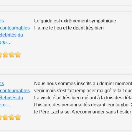
es
Le guide est extrêmement sympathique
ncontournables
Il aime le lieu et le décrit très bien
élebrités du
ere-…
es
Nous nous sommes inscrits au dernier moment
ncontournables
venir mais s'est fait remplacer malgré le fait qu
élebrités du
La visite était très bien mélant à la fois des déta
ere-…
l'histoire des personnalités devant leur tombe. 
le Père Lachaise. A recommander sans hésiter 