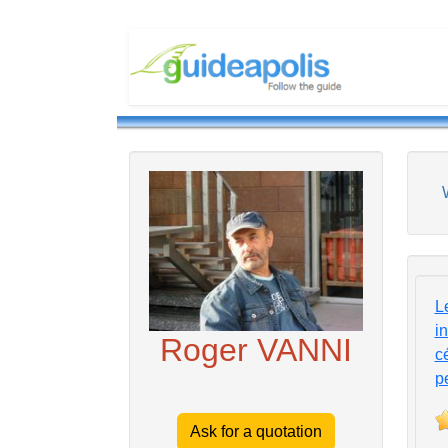
L
i
Roger VANNI
c
p
Ask for a quotation