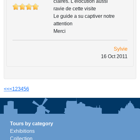
claires. L'élocution aussi
ravie de cette visite
Le guide a su captiver notre
attention
Merci
Sylvie
16 Oct 2011
<<
<
1
2
3
4
5
6
Tours by category
Exhibitions
Collection