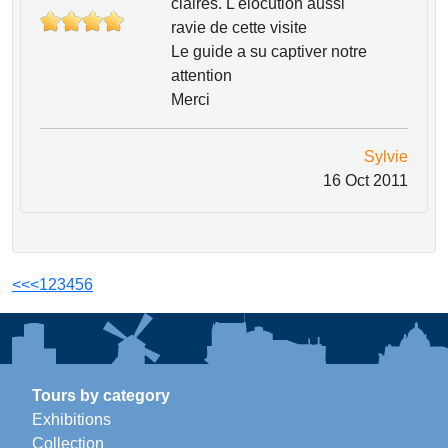
claires. L'élocution aussi
ravie de cette visite
Le guide a su captiver notre
attention
Merci
Sylvie
16 Oct 2011
<<
<
1
2
3
4
5
6
Tours by category
Exhibitions
Collection