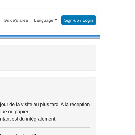
Guide's area
Language
Sign-up / Login
ur de la visite au plus tard. A la réception
que ou papier.
ontant est dû intégralement.