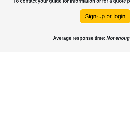
To contact your guide for information or for a quote 
Sign-up or login
Average response time:
Not enoug