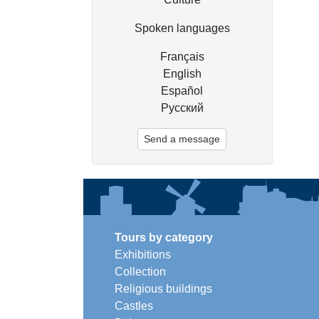
Spoken languages
Français
English
Español
Русский
Send a message
Tours by category
Exhibitions
Collection
Religious buildings
Castles