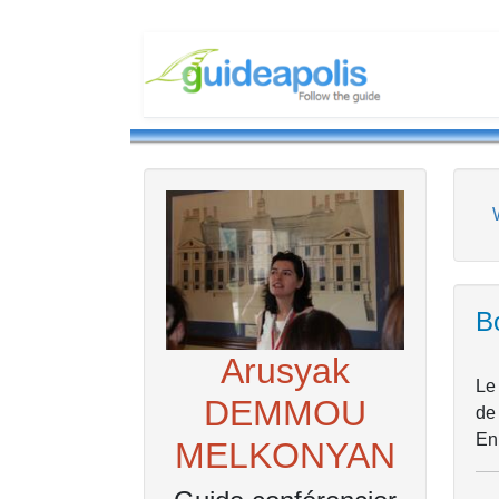
Bo
Arusyak
Le 
DEMMOU
de 
En 
MELKONYAN