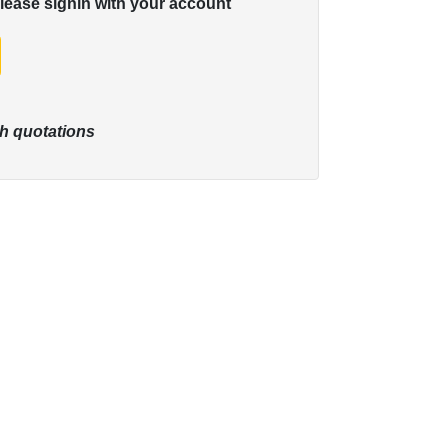
please signin with your account
h quotations