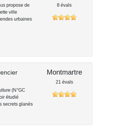
vous propose de
8 évals
tte ville
égendes urbaines
Montmartre
encier
21 évals
Culture (N°GC
oir étudié
des secrets glanés