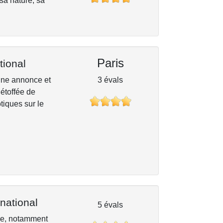
 sa nature, sa
Paris
tional
’une annonce et
3 évals
 étoffée de
tiques sur le
national
5 évals
ide, notamment