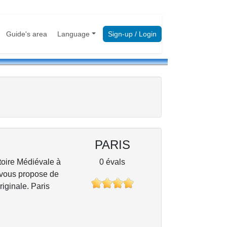
Guide's area
Language
Sign-up / Login
PARIS
stoire Médiévale à
0 évals
 vous propose de
riginale. Paris