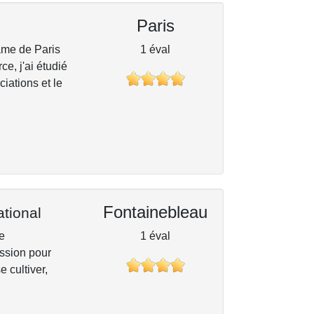
Paris
'âme de Paris
1 éval
e, j'ai étudié
ciations et le
Fontainebleau
ational
te
1 éval
assion pour
e cultiver,