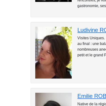
rencontres, je vo
gastronomie, ses
Ludivine 
Visites Uniques.
au final : une ba
nombreuses anecdo
petit et le grand
Emilie R
Native de la régi