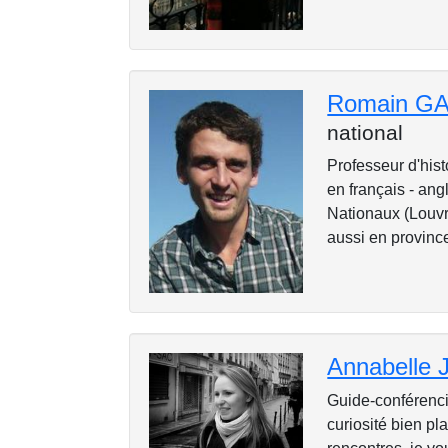
Romain G
national
Professeur d'hist
en français - an
Nationaux (Louvr
aussi en province
Annabelle
Guide-conférenciè
curiosité bien pl