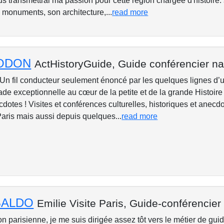
us transmettrai ma passion pour cette région chargée d'histoire:
 monuments, son architecture,...
read more
RODON
ActHistoryGuide,
Guide conférencier na
 Un fil conducteur seulement énoncé par les quelques lignes d
lade exceptionnelle au cœur de la petite et de la grande Histoire
tes ! Visites et conférences culturelles, historiques et anecdo
 Paris mais aussi depuis quelques...
read more
OBALDO
Emilie Visite Paris,
Guide-conférencier 
on parisienne, je me suis dirigée assez tôt vers le métier de gu