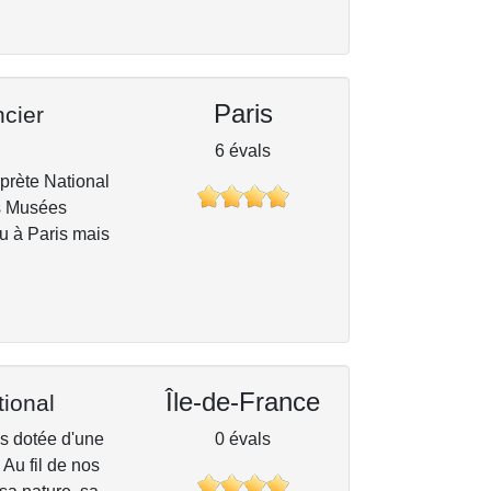
Paris
cier
6 évals
rprète National
es Musées
ru à Paris mais
Île-de-France
tional
is dotée d'une
0 évals
 Au fil de nos