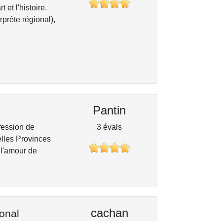
 et l'histoire.
prète régional),
Pantin
ofession de
3 évals
elles Provinces
 l'amour de
cachan
ional