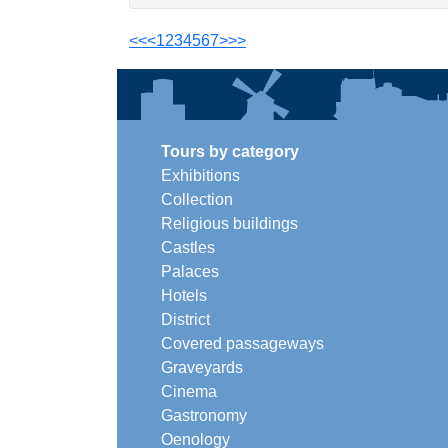
<<
<
1
2
3
4
5
6
7
>
>>
Tours by category
Exhibitions
Collection
Religious buildings
Castles
Palaces
Hotels
District
Covered passageways
Graveyards
Cinema
Gastronomy
Oenology