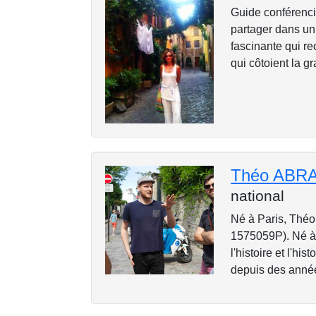
Guide conférenci
partager dans un 
fascinante qui r
qui côtoient la gr
Théo ABR
national
Né à Paris, Théo 
1575059P). Né à P
l'histoire et l'hi
depuis des années