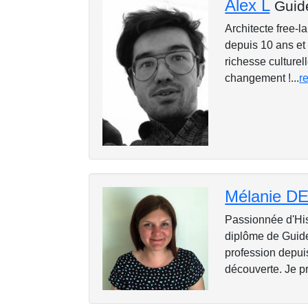
Alex L
Guid
Architecte free-l
depuis 10 ans et 
richesse culturel
changement !...
r
Mélanie 
Passionnée d'Hist
diplôme de Guide
profession depui
découverte. Je p