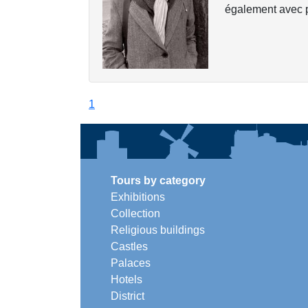
également avec pl
1
Tours by category
Exhibitions
Collection
Religious buildings
Castles
Palaces
Hotels
District