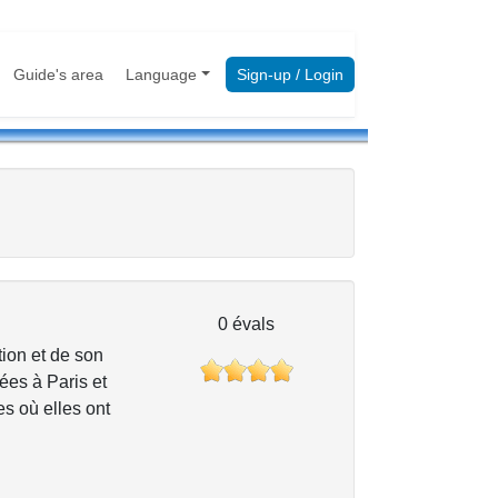
Guide's area
Language
Sign-up / Login
0 évals
ion et de son
ées à Paris et
es où elles ont