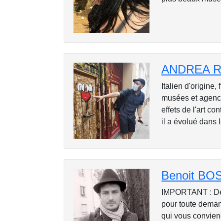
ANDREA 
Italien d'origine
musées et agences
effets de l'art c
il a évolué dans l
Benoit B
IMPORTANT : Des 
pour toute deman
qui vous conviend