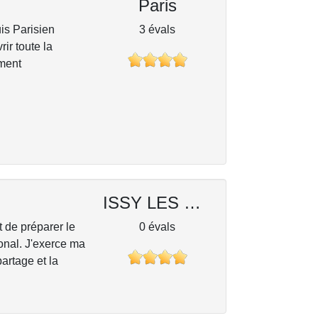
Paris
uis Parisien
3 évals
ir toute la
ement
ISSY LES MOULINEAUX
t de préparer le
0 évals
onal. J'exerce ma
artage et la