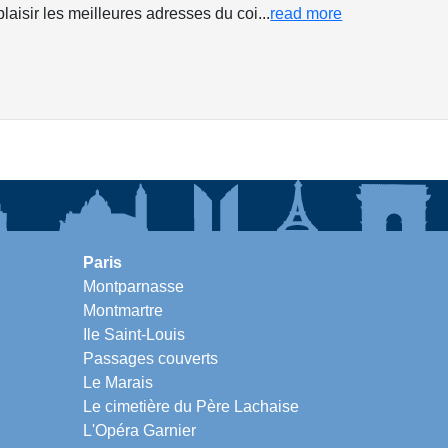
aisir les meilleures adresses du coi...
read more
Paris
Montparnasse
Montmartre
Ile Saint-Louis
Passages couverts
Le Marais
Le cimetière du Père Lachaise
L'Opéra Garnier