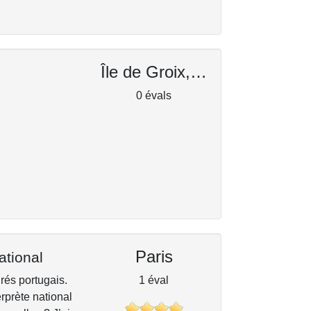
Île de Groix, Bretagne
0 évals
Paris
ational
rés portugais.
1 éval
rprète national