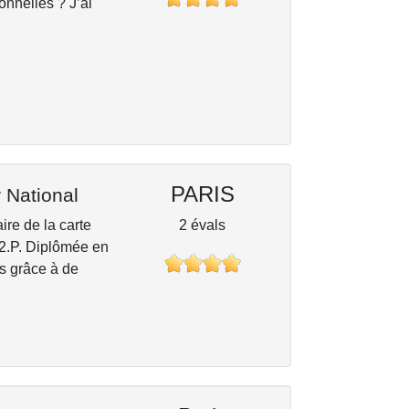
nnelles ? J’ai
PARIS
 National
aire de la carte
2 évals
72.P. Diplômée en
es grâce à de