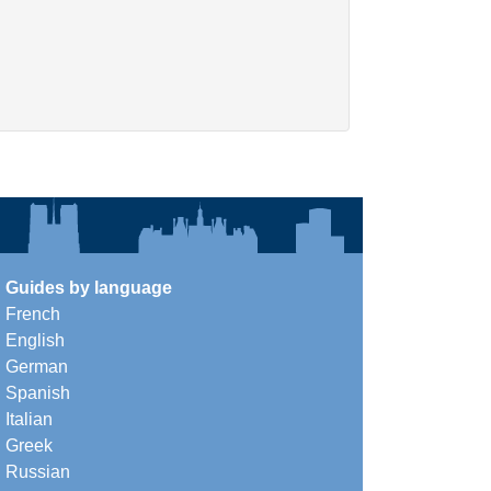
Guides by language
French
English
German
Spanish
Italian
Greek
Russian