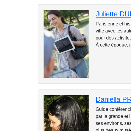
Juliette D
Parisienne et hi
ville avec les au
pour des activité
À cette époque, j
Daniella P
Guide conférenci
par la grande et 
ses environs, se
plus beaux musées