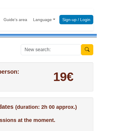
Guide's area
Language
Sign-up / Login
New search:
person:
19€
 dates
(duration: 2h 00 approx.)
ssions at the moment.