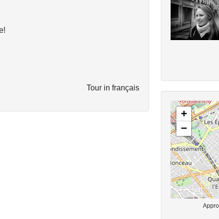
e!
Tour in français
+
−
Approx