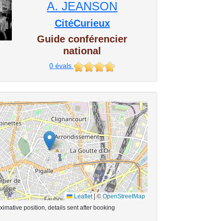
A. JEANSON
CitéCurieux
Guide conférencier
national
0
évals
Leaflet
|
©
OpenStreetMap
imative position, details sent after booking