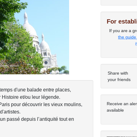
For estab
Next
If you are a gr
the guide
(
Share with
your friends
e temps d'une balade entre places,
 Histoire et/ou leur légende.
Receive an ale
aris pour découvrir les vieux moulins,
available
'artistes.
n passé depuis l’antiquité tout en