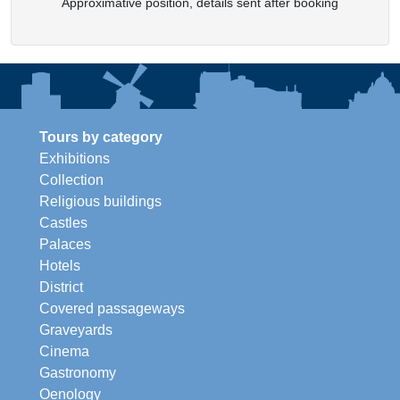
Approximative position, details sent after booking
Tours by category
Exhibitions
Collection
Religious buildings
Castles
Palaces
Hotels
District
Covered passageways
Graveyards
Cinema
Gastronomy
Oenology