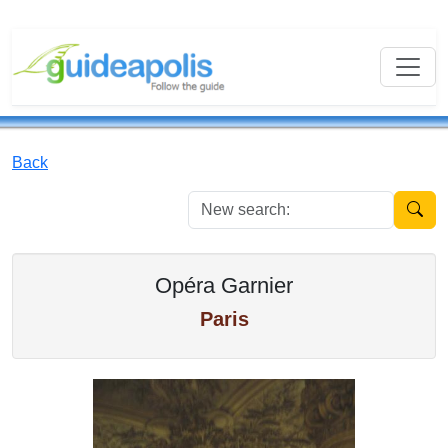
Back
New se
Opéra Garnier
Paris