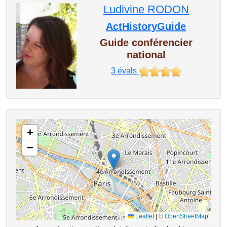
Ludivine RODON
ActHistoryGuide
Guide conférencier
national
3
évals
+
−
Leaflet
|
©
OpenStreetMap