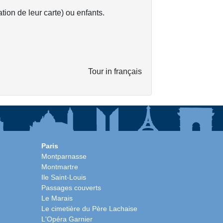
ation de leur carte) ou enfants.
Tour in français
Paris
Montparnasse
Montmartre
Ile Saint-Louis
Passages couverts
Le Marais
Le cimetière du Père Lachaise
L'Opéra Garnier