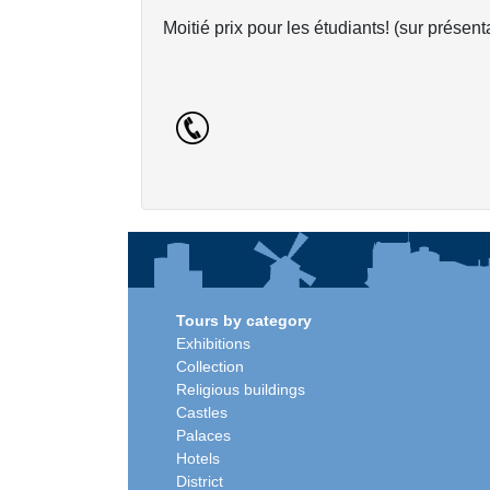
Moitié prix pour les étudiants! (sur présent
Tours by category
Exhibitions
Collection
Religious buildings
Castles
Palaces
Hotels
District