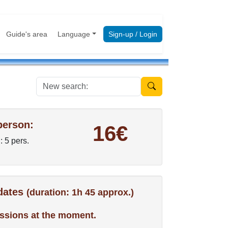
Guide's area
Language
Sign-up / Login
New search:
person:
16€
: 5 pers.
 dates
(duration: 1h 45 approx.)
ssions at the moment.