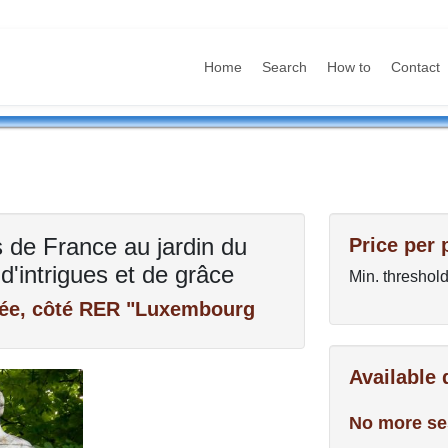
Home
Search
How to
Contact
s de France au jardin du
Price per 
'intrigues et de grâce
Min. threshold
rée, côté RER "Luxembourg
Available
No more se