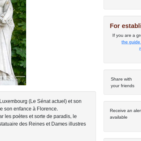
For estab
Next
If you are a gr
the guide
(
Share with
your friends
 Luxembourg (Le Sénat actuel) et son
i de son enfance à Florence.
Receive an ale
r les poètes et sorte de paradis, le
available
tatuaire des Reines et Dames illustres