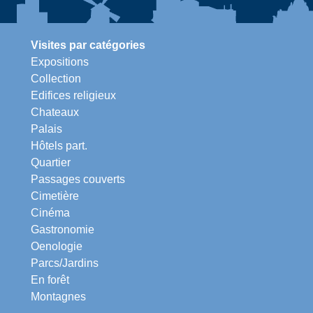
Visites par catégories
Expositions
Collection
Edifices religieux
Chateaux
Palais
Hôtels part.
Quartier
Passages couverts
Cimetière
Cinéma
Gastronomie
Oenologie
Parcs/Jardins
En forêt
Montagnes