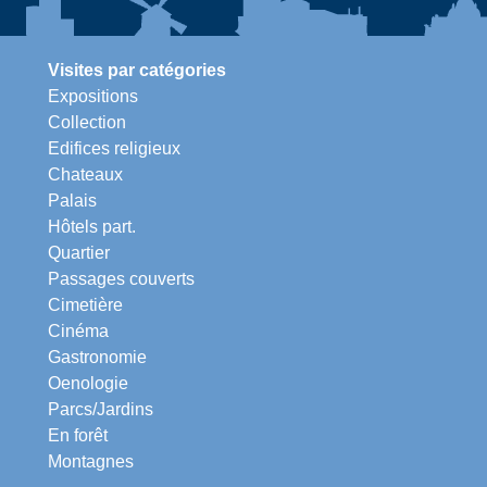
Visites par catégories
Expositions
Collection
Edifices religieux
Chateaux
Palais
Hôtels part.
Quartier
Passages couverts
Cimetière
Cinéma
Gastronomie
Oenologie
Parcs/Jardins
En forêt
Montagnes