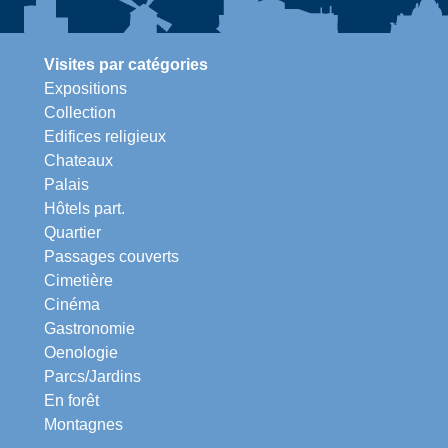
Visites par catégories
Expositions
Collection
Edifices religieux
Chateaux
Palais
Hôtels part.
Quartier
Passages couverts
Cimetière
Cinéma
Gastronomie
Oenologie
Parcs/Jardins
En forêt
Montagnes