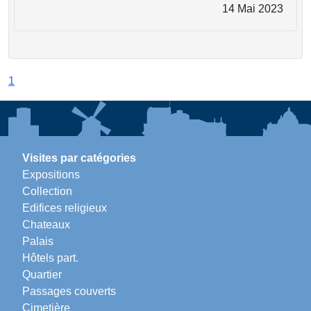
14 Mai 2023
1
Visites par catégories
Expositions
Collection
Edifices religieux
Chateaux
Palais
Hôtels part.
Quartier
Passages couverts
Cimetière