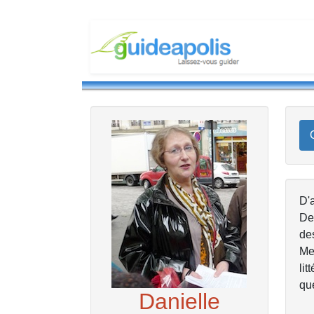
D'a
Dep
des
Mes
lit
que
Danielle