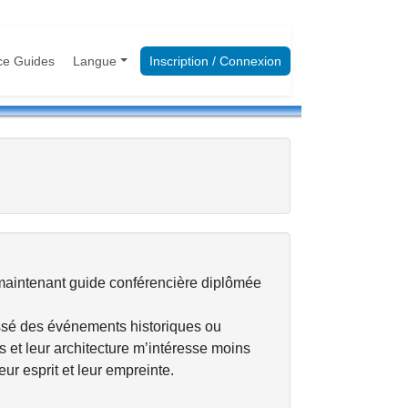
ce Guides
Langue
Inscription / Connexion
s maintenant guide conférencière diplômée
passé des événements historiques ou
nts et leur architecture m’intéresse moins
eur esprit et leur empreinte.