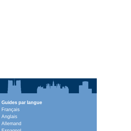
Guides par langue
Français
Anglais
Allemand
Espagnol