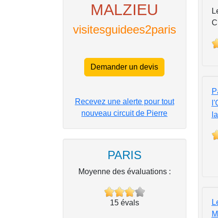
MALZIEU
L
C
visitesguidees2paris
Demander un devis
P
Recevez une alerte pour tout
l
nouveau circuit de Pierre
l
PARIS
Moyenne des évaluations :
L
15
évals
Ma