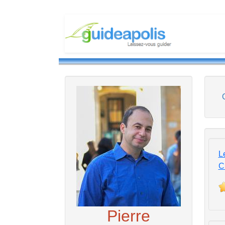
L
C
Pierre