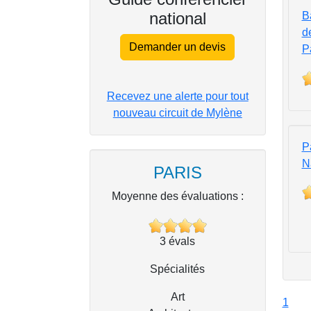
national
B
d
Demander un devis
P
Recevez une alerte pour tout
nouveau circuit de Mylène
Pa
N
PARIS
Moyenne des évaluations :
3
évals
Spécialités
Art
1