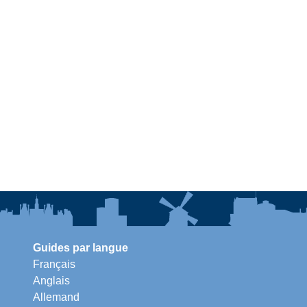
Guides par langue
Français
Anglais
Allemand