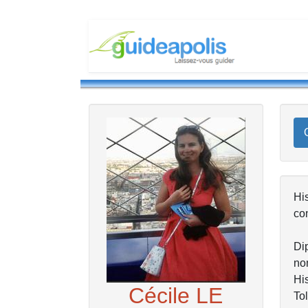
His
con
Di
no
His
Cécile LE
To