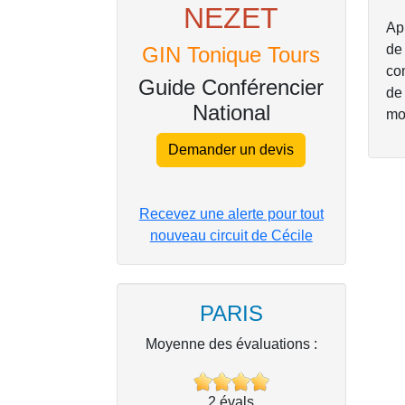
NEZET
Ap
de
GIN Tonique Tours
co
Guide Conférencier
de
National
mo
Demander un devis
Recevez une alerte pour tout
nouveau circuit de Cécile
PARIS
Moyenne des évaluations :
2
évals