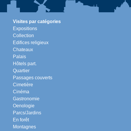
Visites par catégories
Expositions
Collection
Edifices religieux
Chateaux
Palais
Hôtels part.
Quartier
Passages couverts
Cimetière
Cinéma
Gastronomie
Oenologie
Parcs/Jardins
En forêt
Montagnes