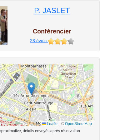
P. JASLET
Conférencier
23
évals
Leaflet
|
©
OpenStreetMap
pproximative, détails envoyés après réservation