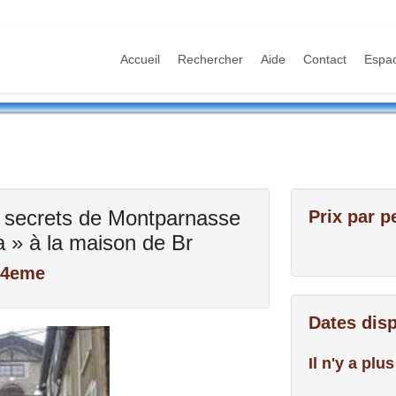
Accueil
Rechercher
Aide
Contact
Espa
ins secrets de Montparnasse
Prix par p
ta » à la maison de Br
14eme
Dates dis
Il n'y a pl